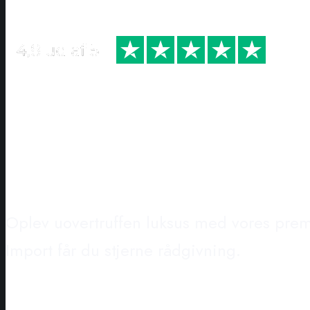
Eksklusive Merc
Importløsninger
Oplev uovertruffen luksus med vores premi
Import får du stjerne rådgivning.
SE BILER