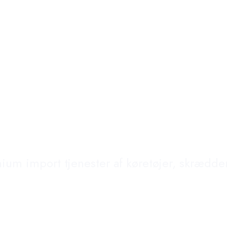
edes-Benz
um import tjenester af køretøjer, skrædder