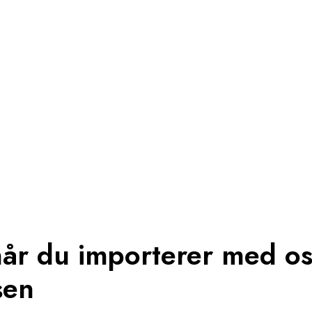
0
Forhandlere
#1
Speciale i Mercedes
når du importerer med os
sen